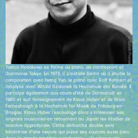
Toshio Hosokawa se forme au piano, au contrepoint et
l’harmonie Tokyo. En 1976, il s’installe Berlin où il étudie la
composition avec Isang Yun, le piano avec Rolf Kuhnert et
l’analyse avec Witold Szalonek la Hochshule der Künste. Il
participe également aux cours d’été de Darmstadt en
1980 et suit l’enseignement de Klaus Huber et de Brian
Ferneyhough à la Hochshule für Musik de Fribourg-en-
Brisgau. Klaus Huber l’encourage alors s’intéresser ses
origines musicales en retournant au Japon les étudier de
manière approfondie. Cette démarche double sera
fondatrice d’une oeuvre qui puise ses sources aussi bien