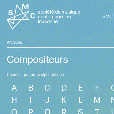
SMC 
Archives
Compositeurs
Chercher par ordre alphabétique
A
B
C
D
E
F
H
I
J
K
L
M
O
P
Q
R
S
T