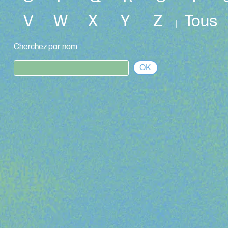
V
W
X
Y
Z
Tous
|
Cherchez par nom
OK