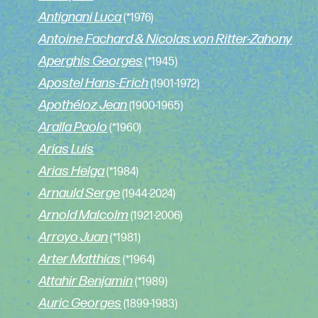
Antignani Luca
(*1976)
Antoine Fachard & Nicolas von Ritter-Zahony
Aperghis Georges
(*1945)
Apostel Hans-Erich
(1901-1972)
Apothéloz Jean
(1900-1965)
Aralla Paolo
(*1960)
Arias Luis
Arias Helga
(*1984)
Arnauld Serge
(1944-2024)
Arnold Malcolm
(1921-2006)
Arroyo Juan
(*1981)
Arter Matthias
(*1964)
Attahir Benjamin
(*1989)
Auric Georges
(1899-1983)