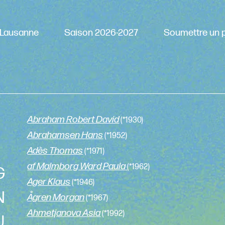
Lausanne
Saison 2026-2027
Soumettre un p
Abraham Robert David
(*1930)
Abrahamsen Hans
(*1952)
Adès Thomas
(*1971)
af Malmborg Ward Paula
(*1962)
G
Ager Klaus
(*1946)
N
Ågren Morgan
(*1967)
Ahmetjanova Asia
(*1992)
U