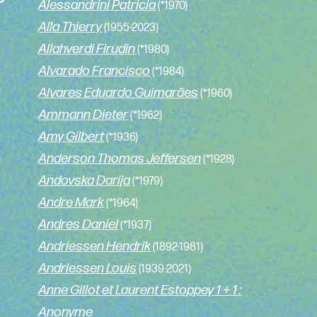
Alessandrini Patricia
(*1970)
Alla Thierry
(1955-2023)
Allahverdi Firudin
(*1980)
Alvarado Francisco
(*1984)
Alvares Eduardo Guimarães
(*1960)
Ammann Dieter
(*1962)
Amy Gilbert
(*1936)
Anderson Thomas Jeffersen
(*1928)
Andovska Darija
(*1979)
Andre Mark
(*1964)
Andres Daniel
(*1937)
Andriessen Hendrik
(1892-1981)
Andriessen Louis
(1939-2021)
Anne Gillot et Laurent Estoppey 1 + 1 :
Anonyme