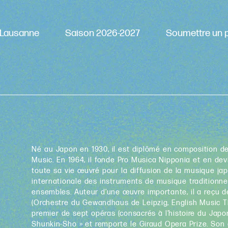
Lausanne
Saison 2026-2027
Soumettre un p
Né au Japon en 1930, il est diplômé en composition de
Music. En 1964, il fonde Pro Musica Nipponia et en devie
toute sa vie œuvré pour la diffusion de la musique ja
internationale des instruments de musique traditionne
ensembles. Auteur d’une œuvre importante, il a reçu
(Orchestre du Gewandhaus de Leipzig, English Music The
premier de sept opéras (consacrés à l’histoire du Jap
Shunkin-Sho » et remporte le Giraud Opera Prize. Son 