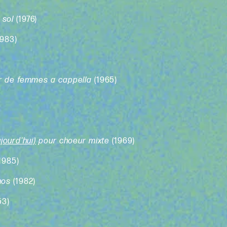
n sol
(1976)
1983)
r de femmes a cappella
(1965)
jourd'hui)
pour choeur mixte
(1969)
(1985)
nos
(1982)
53)