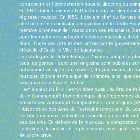
contrepoint et l'orchestration sous la direction du co
En 1947, Radio-Lausanne l'attache à son service dans l
régisseur musical. En 1956, il devient chef du Service 
chef-adjoint des émissions musicales de la Radio Sui
membre d'honneur de l'Association des Musiciens Suis
pour les droits des auteurs d'oeuvres musicales, il es
dans l'Ordre des Arts et des Lettres par le gouvernemen
Médaille d'Or de la Ville de Lausanne.
Le catalogue de Julien-François Zbinden comporte plu
tous les genres - dont une vingtaine sont publiées su
notamment un opéra, un oratorio, 4 symphonies, de n
musique chorale et musique de chambre, ainsi que de
musiques de scène et de film.
Il est lauréat du Prix Henryk Wieniawski, du Prix de la
de la Communauté Radiophonique des Programmes de L
Société des Auteurs et Compositeurs Dramatiques (SA
l'Association des Amis du Festival international de La
De très nombreux festivals et capitales du monde enti
ses oeuvres. En dehors de la musique, le compositeur 
l'astrologie, la poésie et la philosophie, ainsi qu'à l'avi
de pilote privé.