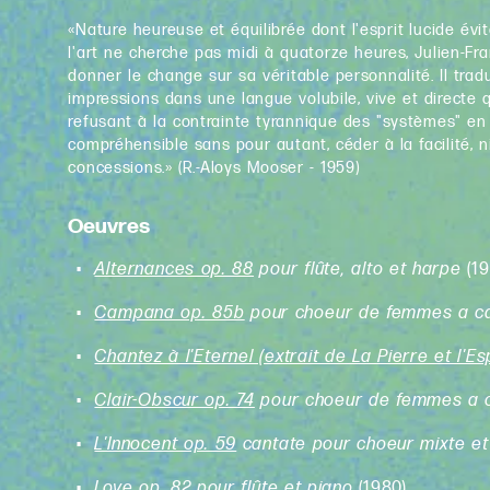
«Nature heureuse et équilibrée dont l'esprit lucide évi
l'art ne cherche pas midi à quatorze heures, Julien-F
donner le change sur sa véritable personnalité. Il trad
impressions dans une langue volubile, vive et directe 
refusant à la contrainte tyrannique des "systèmes" en 
compréhensible sans pour autant, céder à la facilité, n
concessions.» (R.-Aloys Mooser - 1959)
Oeuvres
Alternances op. 88
pour flûte, alto et harpe
(1
Campana op. 85b
pour choeur de femmes a c
Chantez à l'Eternel (extrait de La Pierre et l'Esp
Clair-Obscur op. 74
pour choeur de femmes a 
L'Innocent op. 59
cantate pour choeur mixte e
Love op. 82
pour flûte et piano
(1980)