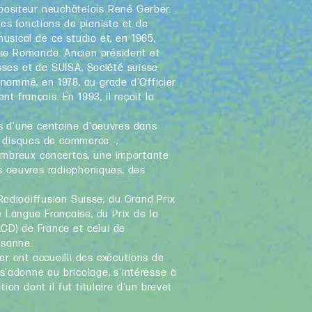
mpositeur neuchâtelois René Gerber.
es fonctions de pianiste et de
musical de ce studio et, en 1965,
sse Romande. Ancien président et
ses et de SUISA, Société suisse
t nommé, en 1978, au grade d'Officier
t français. En 1993, il reçoit la
s d'une centaine d'oeuvres dans
r disques de commerce -,
ombreux concertos, une importante
s oeuvres radiophoniques, des
 Radiodiffusion Suisse, du Grand Prix
angue Française, du Prix de la
CD) de France et celui de
usanne.
er ont accueilli des exécutions de
s'adonne au bricolage, s'intéresse à
ation dont il fut titulaire d'un brevet