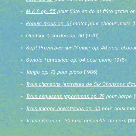
M K 2 op. 55
pour flûte en do et flûte grave e
Popule meus op. 67
motet pour choeur mixte
(
Quatuor à cordes op. 60
(1979)
Sept Proverbes sur l'Amour op. 40
pour choeu
Sonata Fantastica op. 54
pour piano
(1976)
Tango op. 73
pour piano
(1986)
Trois chansons (extraites de Six Chansons d'au
Trois esquisses japonaises op. 72
pour harpe
Trois images helvétiques op. 65
pour deux pia
Trois pièces op. 20
pour ensemble de cors
(19