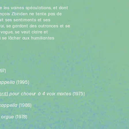
te les vaines spéculations, et dont
rançois Zbinden ne tente pas de
uit ses sentiments et ses
qui, se gardant des outrances et se
vogue, se veut claire et
i se lâcher aux humiliantes
997)
appella
(1995)
rit)
pour choeur à 4 voix mixtes
(1975)
cappella
(1986)
t orgue
(1978)