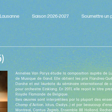
Lausanne
Saison 2026-2027
Soumettre un p
5)
Annelies Van Parys étudie la composition auprès de 
de Musique de Gand. Elle obtient les prix Flandres-Qu
Darche et est lauréate du séminaire international de 
pour orchestre Einklang. En 2011, elle reçoit le titre pr
Royale Flamande de Belgique.
Ses œuvres sont interprétées par la plupart des ense
Champ d'Action, Ictus, Oxalys...) et par beaucoup d'e
Montreal, Cantus Zagreb, Ensemble 88 Holland, Recher