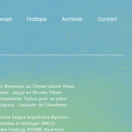
rojet
Pratique
Archives
Contact
Luc Brewaeys au Conservatoire Royal
ébec, Jeugd en Muziek, Frères
composition Tactus pour sa pièce
estigieux : Lauréate de l'Académie
mbles belges importants (Spectra,
nsembles à l'étranger (SMCQ
che Freiburg, NYNME New-York).