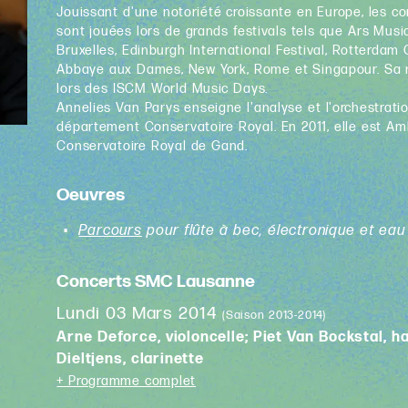
Jouissant d'une notoriété croissante en Europe, les c
sont jouées lors de grands festivals tels que Ars Musi
Bruxelles, Edinburgh International Festival, Rotterdam
Abbaye aux Dames, New York, Rome et Singapour. Sa
lors des ISCM World Music Days.
Annelies Van Parys enseigne l'analyse et l'orchestratio
département Conservatoire Royal. En 2011, elle est A
Conservatoire Royal de Gand.
Oeuvres
Parcours
pour flûte à bec, électronique et ea
Concerts SMC Lausanne
Lundi 03 Mars 2014
(Saison 2013-2014)
Arne Deforce, violoncelle; Piet Van Bockstal, h
Dieltjens, clarinette
+ Programme complet