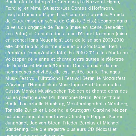
Berlin où elle interprète Contessa/Le Nozze di Figaro,
Fiordiligi et Mimi, Giulietta/Les Contes d'Hoffmann,
Lisa/La Dame de Pique, Lisa/Land des Lächelns, Armida
de Gluck (mise en scène de Calixto Bieito), Leonore dans
la version originale de Fidelio (mise en scène: Benedikt
von Peter) et Cordelia dans Lear d’Aribert Reimann (mise
en scène: Hans Neuenfels). Lors de la saison 2009-2010,
elle chante à la Ruhrtriennale et au Staatsoper Berlin
(Première Dame/Zauberflöte). En 2010-2011, elle débute au
Volksoper de Vienne et chante entre autres le rôle-titre
de Rusalka et Micaela/Carmen. Dans le cadre de ses
nombreuses activités, elle est invitée par le Rheingau
Musik Festival, l'UltraSchall Festival Berlin, le Mozartfest
Würzburg, l’Herbstlichen Musiktagen Bad Urach ou les
Gustav Mahler Musikwochen Toblach et chante dans des
salles prestigieuses (Philharmonie Berlin, Konzerthaus
Berlin, Laeiszhalle Hamburg, Meistersingerhalle Nürnberg,
Tonhalle Zürich et Liederhalle Stuttgart). Caroline Melzer
collabore régulièrement avec Christoph Poppen, Konrad
Junghänel, Jac van Steen, Frieder Bernius et Michael
Sanderling. Elle a enregistré plusieurs CD (Naxos) et
productions radiophoniques.