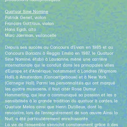
Quatuor Sine Nomine
Patrick Genet, violon
François Gottraux, violon
Hans Egidi, alto
Marc Jaerman, violoncelle
Depuis ses succès au Concours d’Evian en 1985 et au
Concours Borciani à Reggio Emilia en 1987, le Quatuor
Sine Nomine, établi à Lausanne, mène une carrière
internationale qui le conduit dans les principales villes
d’Europe et d’Amérique, notamment à Londres (Wigmore
Hall), à Amsterdam (Concertgebouw) et à New York
(Carnegie Hall). Parmi les personnalités qui ont marqué
les quatre musiciens, il faut citer Rose Dumur
Hemmerling, qui leur a communiqué sa passion et les a
sensibilisés à la grande tradition du quatuor à cordes, le
Quatuor Melos ainsi que Henri Dutilleux, dont la
rencontre, lors de l’enregistrement de son œuvre Ainsi la
Nuit, a été particulièrement enrichissante.
La vie de l’ensemble s’enrichit constamment grâce à des