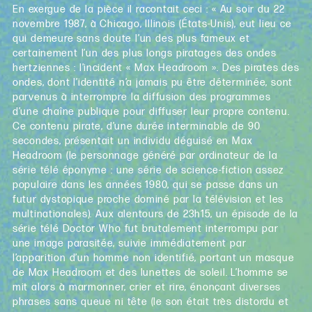
En exergue de la pièce il racontait ceci : « Au soir du 22
novembre 1987, à Chicago, Illinois (États-Unis), eut lieu ce
qui demeure sans doute l’un des plus fameux et
certainement l’un des plus longs piratages des ondes
hertziennes : l’incident « Max Headroom ». Des pirates des
ondes, dont l’identité n’a jamais pu être déterminée, sont
parvenus à interrompre la diffusion des programmes
d’une chaîne publique pour diffuser leur propre contenu.
Ce contenu pirate, d’une durée interminable de 90
secondes, présentait un individu déguisé en Max
Headroom (le personnage généré par ordinateur de la
série télé éponyme : une série de science-fiction assez
populaire dans les années 1980, qui se passe dans un
futur dystopique proche dominé par la télévision et les
multinationales). Aux alentours de 23h15, un épisode de la
série télé Doctor Who fut brutalement interrompu par
une image parasitée, suivie immédiatement par
l’apparition d’un homme non identifié, portant un masque
de Max Headroom et des lunettes de soleil. L’homme se
mit alors à marmonner, crier et rire, énonçant diverses
phrases sans queue ni tête (le son était très distordu et