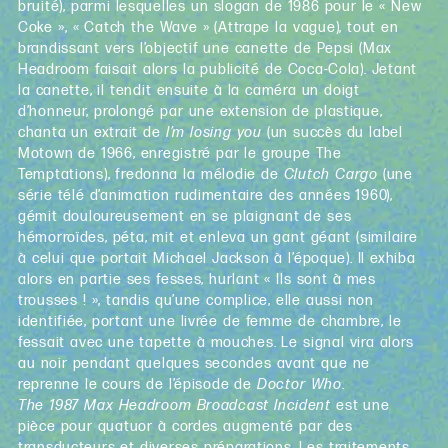
bruité), parmi lesquelles un slogan de 1986 pour le « New
Coke », « Catch the Wave » (Attrape la vague), tout en
brandissant vers l’objectif une canette de Pepsi (Max
Headroom faisait alors la publicité de Coca-Cola). Jetant
la canette, il tendit ensuite à la caméra un doigt
d’honneur, prolongé par une extension de plastique,
chanta un extrait de
I’m losing you
(un succès du label
Motown de 1966, enregistré par le groupe The
Temptations), fredonna la mélodie de
Clutch Cargo
(une
série télé d’animation rudimentaire des années 1960),
gémit douloureusement en se plaignant de ses
hémorroïdes, péta, mit et enleva un gant géant (similaire
à celui que portait Michael Jackson à l’époque). Il exhiba
alors en partie ses fesses, hurlant « Ils sont à mes
trousses ! », tandis qu’une complice, elle aussi non
identifiée, portant une livrée de femme de chambre, le
fessait avec une tapette à mouches. Le signal vira alors
au noir pendant quelques secondes avant que ne
reprenne le cours de l’épisode de
Doctor Who
.
The 1987 Max Headroom Broadcast Incident
est une
pièce pour quatuor à cordes augmenté par des
transducteurs et diverses préparations. Les traitements