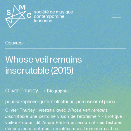
Oeuvres
Whose veil remains
inscrutable
(2015)
Oliver Thurley
+ Biographie
pour saxophone, guitare électrique, percussion et piano
Olivier Thurley livrerait-il avec
Whose veil remains
inscrutable
une certaine vision de l’érotisme ? « Érotique
voilée » aurait dit André Breton en écoutant ces textures
denses mais feutrées ; envolées mais tranchantes. Les