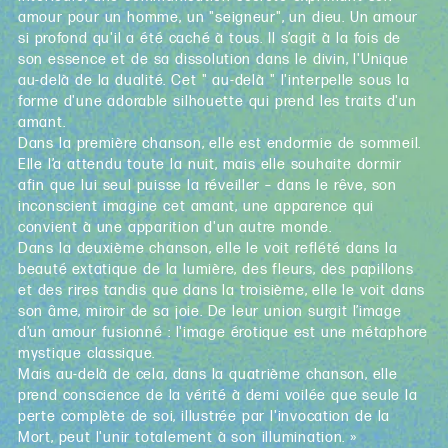
amour pour un homme, un "seigneur", un dieu. Un amour
si profond qu'il a été caché à tous. Il s’agit à la fois de
son essence et de sa dissolution dans le divin, l'Unique
au-delà de la dualité. Cet " au-delà " l'interpelle sous la
forme d'une adorable silhouette qui prend les traits d'un
amant.
Dans la première chanson, elle est endormie de sommeil.
Elle l’a attendu toute la nuit, mais elle souhaite dormir
afin que lui seul puisse la réveiller – dans le rêve, son
inconscient imagine cet amant, une apparence qui
convient à une apparition d'un autre monde.
Dans la deuxième chanson, elle le voit reflété dans la
beauté extatique de la lumière, des fleurs, des papillons
et des rires tandis que dans la troisième, elle le voit dans
son âme, miroir de sa joie. De leur union surgit l’image
d’un amour fusionné : l'image érotique est une métaphore
mystique classique.
Mais au-delà de cela, dans la quatrième chanson, elle
prend conscience de la vérité à demi voilée que seule la
perte complète de soi, illustrée par l'invocation de la
Mort, peut l'unir totalement à son illumination. »