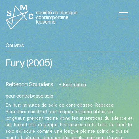
Oeuvres
Fury
(2005)
Rebecca Saunders
+ Biographie
pour contrebasse solo
En huit minutes de solo de contrebasse, Rebecca
Saunders construit une longue mélodie étirée en
longueur, prenant racine dans les interstices du silence et
sur lequel elle s’agrippe. Par-dessus cette toile de fond, le
solo s’articule comme une longue plainte solitaire qui se
meut et s’émeut dans un désespoir colérique. Ce vain