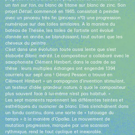
un
ton sur ton
, au blanc de titane sur blanc de zinc. Son
projet
Détail
, commencé en 1965, consistait à peindre
avec un pinceau très fin (pinceau n°0) une progression
numérique sur des toiles similaires. A la manière du
bateau de Thésée, les toiles de l’artiste ont évolué
d’année en année, se blanchissant, tout autant que les
cheveux du peintre.
C’est dans une évolution toute aussi lente que s’est
élaborée
Blanc mérité
. Le compositeur a collaboré avec le
saxophoniste Clément Himbert, dans le cadre de sa
thèse : leurs multiples échanges ont engendré 1394
courriels sur sept ans ! Gérard Pesson a trouvé en
Clément Himbert « un compagnon d’invention stimulant,
un testeur d’idée grandeur nature, à quoi le compositeur
plus souvent face à lui-même n’est pas habitué. »
Les sept moments reprennent les différentes teintes et
esthétiques du nuancier de blanc. Elles s’enchaînent dans
un fondu continu, dans une sorte de « tatouage du
temps » à la manière d’Opalka. Le mouvement de
mutation progressive, marquée par une scansion
rythmique, rend le tout cyclique et inexorable.