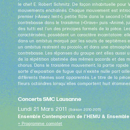
le chef E. Robert Schmitz. De façon inhabituelle pour 
mouvements enchaînés. Chaque mouvement est introdui
premier («Assez lent»), petite flûte dans le second («Tr
contrebasse dans le troisième («Grave» puis «Animé, jub
des tutti est l'un des principes formels de la pièce. Le
caractérisées, possèdent un caractère incantatoire: el
dans un ambitus marqué par les sauts de septièmes e
un ambitus restreint au piccolo, et dans une atmosphè
contrebasse. Les réponses du groupe ont elles aussi un
de la répétition obstinée des mêmes accords et des m
chorus. Dans le troisième mouvement, la partie rapi
sorte d'exposition de fugue qui n'existe nulle part ail
différents thèmes sont apparentés. Le titre de la pièc
fleurs octandres lorsqu'elles comportent huit étamines.
Concerts SMC Lausanne
Lundi 21 Mars 2011
(Saison 2010-2011)
Ensemble Contemporain de l'HEMU & Ensembl
+ Programme complet