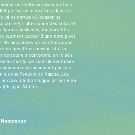
Varèse, Octandre se divise en trois
t par un solo: hautbois dans le
ès vif et nerveux»), basson et
ilatoire»). L'alternance des solos et
s figures musicales, toujours très
les tournent autour d'une note pivot,
t de neuvièmes au hautbois, dans
re de gravité au basson et à la
 caractère incantatoire, en raison
êmes motifs; ce sont de véritables
de commence curieusement par une
leurs dans l'oeuvre de Varèse. Les
e renvoie à la botanique: on parle de
 (Philippe Albèra)
e Namascae