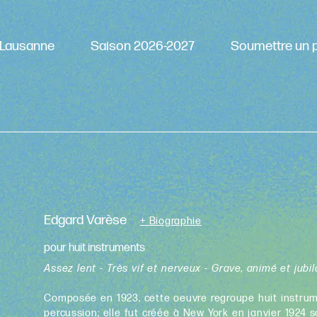
Lausanne
Saison 2026-2027
Soumettre un p
Edgard Varèse
+ Biographie
pour huit instruments
Assez lent - Très vif et nerveux - Grave, animé et jubil
Composée en 1923, cette oeuvre regroupe huit instrume
percussion; elle fut créée à New York en janvier 1924 s