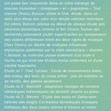
ont puisé leur inspiration dans un riche mélange de
sources musicales « classiques » et « populaires ». Tout
comme Ohana, Bolcom utilise le titre étude dans un
sens plus élargi que celui d’un simple exercice technique.
De même, Bolcom précise au début de chaque étude son
intention pianistique, comme le fait Ohana. Toutes ces
similarités paraissent plutôt superficielles en comparaison
des vastes différences entre les deux types de musique.
Chez Ohana, on décèle de multiples influences
stylistiques, sublimées par le style pianistique « ohanien
». Bolcom, au contraire, passe aisément d’un style à
l’autre, ce qui rend ses études moins uniformes et d’une
variété fascinante.
Etude no 1 : Fast, furious - Etude de mouvements libres,
des mains, des bras, du corps entier : pas de mélodie ou
de motifs, des gestes seulement.
Etude no 2 : Récitatif : adaptation ironique de certains
stéréotypes harmoniques du récitatif chanté au piano …
Etude no 3 : Mirrors - Etude des sauts et d’extension
latérale des doigts. Contrastes dynamiques brusques.
Reflexion des deux mains comme à travers un miroir