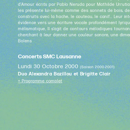
d’Amour écrits par Pablo Neruda pour Mathilde Urrut
les présente lui-même comme des sonnets de bois, des
construits avec la hache, le couteau, le canif… Leur in
évidence vers une écriture vocale profondément lyrique
mélismatique, Il s’agit de contours mélodiques tourn
cherchant à leur donner une couleur sonore, une dime
Bolens
Concerts SMC Lausanne
Lundi 30 Octobre 2000
(Saison 2000-2001)
Duo Alexandra Bazillou et Brigitte Clair
+ Programme complet