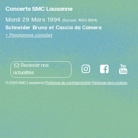
Concerts SMC Lausanne
Mardi 29 Mars 1994
(Saison 1993-1994)
Schneider Bruno et Caccia da Camera
+ Programme complet
Recevoir nos
actualités
© 2026 SMC Lausanne |
Politique de confidentialité
|
Réglage des cookies