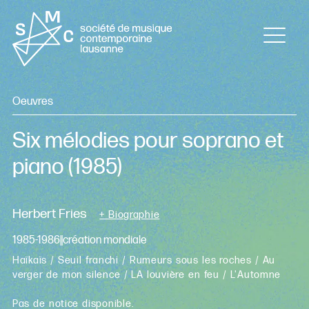
Oeuvres
Six mélodies pour soprano et
piano
(1985)
Herbert Fries
+ Biographie
1985-1986||création mondiale
Haïkaïs / Seuil franchi / Rumeurs sous les roches / Au
verger de mon silence / LA louvière en feu / L'Automne
Pas de notice disponible.