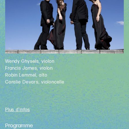
Wendy Ghysels, violon
Francis James, violon
Robin Lemmel, alto
Coralie Devars, violoncelle
Plus d'infos
Programme