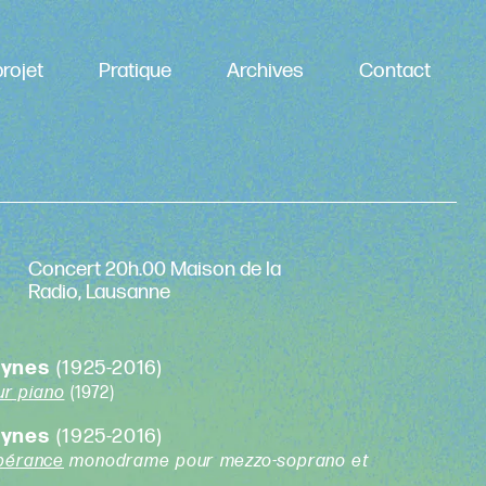
rojet
Pratique
Archives
Contact
Concert 20h.00 Maison de la
Radio, Lausanne
aynes
(1925-2016)
ur piano
(1972)
aynes
(1925-2016)
spérance
monodrame pour mezzo-soprano et