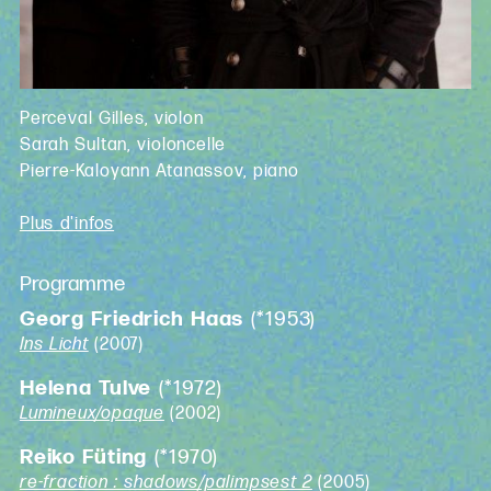
Perceval Gilles, violon
Sarah Sultan, violoncelle
Pierre-Kaloyann Atanassov, piano
Plus d'infos
Programme
Georg Friedrich Haas
(*1953)
Ins Licht
(2007)
Helena Tulve
(*1972)
Lumineux/opaque
(2002)
Reiko Füting
(*1970)
re-fraction : shadows/palimpsest 2
(2005)