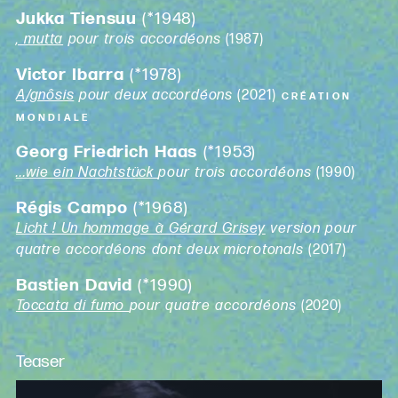
Jukka Tiensuu
(*1948)
, mutta
pour trois accordéons
(1987)
Victor Ibarra
(*1978)
A/gnôsis
pour deux accordéons
(2021)
CRÉATION
MONDIALE
Georg Friedrich Haas
(*1953)
...wie ein Nachtstück
pour trois accordéons
(1990)
Régis Campo
(*1968)
Licht ! Un hommage à Gérard Grisey
version pour
quatre accordéons dont deux microtonals
(2017)
Bastien David
(*1990)
Toccata di fumo
pour quatre accordéons
(2020)
Teaser