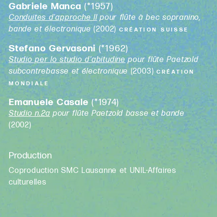
Gabriele Manca
(*1957)
Conduites d'approche II
pour flûte à bec sopranino,
bande et électronique
(2002)
CRÉATION SUISSE
Stefano Gervasoni
(*1962)
Studio per lo studio d'abitudine
pour flûte Paetzold
subcontrebasse et électronique
(2003)
CRÉATION
MONDIALE
Emanuele Casale
(*1974)
Studio n.2a
pour flûte Paetzold basse et bande
(2002)
Production
Coproduction SMC Lausanne et UNIL-Affaires
culturelles