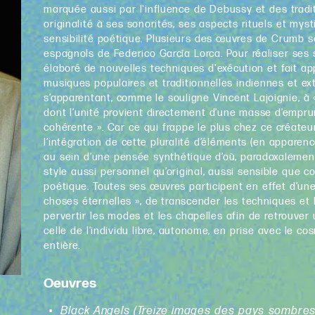
marquée aussi par l'influence de Debussy et des traditi
originalité à ses sonorités, ses aspects rituels et mys
sensibilité poétique. Plusieurs des œuvres de Crumb
espagnols de Federico García Lorca. Pour réaliser ses 
élaboré de nouvelles techniques d'exécution et fait 
musiques populaires et traditionnelles indiennes et ex
s’apparentant, comme le souligne Vincent Lajoignie, à
dont l’unité provient directement d’une masse d’emprun
cohérente ». Car ce qui frappe le plus chez ce créateur
l’intégration de cette pluralité d’éléments (en apparen
au sein d’une pensée synthétique d’où, paradoxalemen
style aussi personnel qu’original, aussi sensible que c
poétique. Toutes ses œuvres participent en effet d’un
choses éternelles », de transcender les techniques et 
pervertir les modes et les chapelles afin de retrouver
celle de l’individu libre, autonome, en prise avec le co
entière.
Oeuvres
Black Angels (Treize images des pays sombres