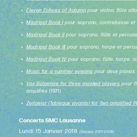
Eleven Echoes of Autumn
pour violon, flûte alt
Madrigal Book I
pour soprano, contrebasse et
Madrigal Book II
pour soprano, flûte et percus
Madrigal Book III
pour soprano, harpe et perc
Madrigal Book IV
pour soprano, flûte, harpe, 
Music for a summer evening
pour deux pianos 
Vox Balaenae for three masked players
pour fl
amplifiés
(1971)
Zeitgeist (Tableaux vivants) for Two amplified 
Concerts SMC Lausanne
Lundi 15 Janvier 2018
(Saison 2017-2018)