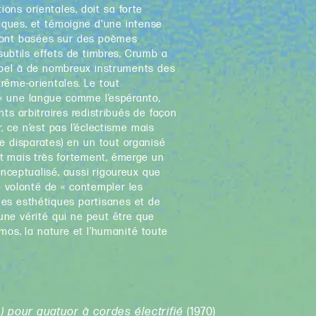
ons orientales, doit sa forte
tiques, et témoigne d'une intense
 sont basées sur des poèmes
subtils effets de timbres, Crumb a
appel à de nombreux instruments des
trême-orientales. Le tout
 « une langue comme l’espéranto,
ts arbitraires redistribués de façon
, ce n’est pas l’éclectisme mais
ce disparates) en un tout organisé
t mais très fortement, émerge un
onceptualisé, aussi rigoureux que
e volonté de « contempler les
les esthétiques partisanes et de
 une vérité qui ne peut être que
smos, la nature et l’humanité toute
)
pour quatuor à cordes électrifié
(1970)