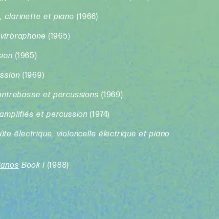
o, clarinette et piano
(1966)
 virbraphone
(1965)
sion
(1965)
ussion
(1969)
contrebasse et percussions
(1969)
amplifiés et percussion
(1974)
ûte électrique, violoncelle électrique et piano
Pianos
Book I
(1988)