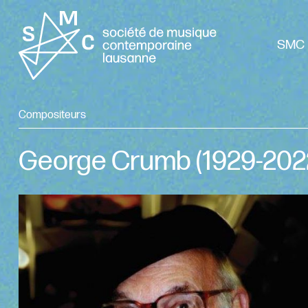
SMC 
Compositeurs
George Crumb
(1929-202