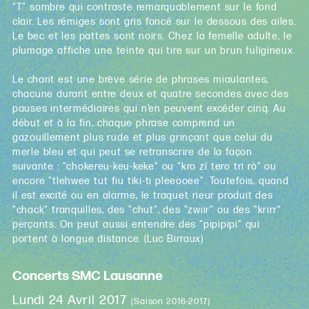
"T" sombre qui contraste remarquablement sur le fond
clair. Les rémiges sont gris foncé sur le dessous des ailes.
Le bec et les pattes sont noirs. Chez la femelle adulte, le
plumage affiche une teinte qui tire sur un brun fuligineux.
Le chant est une brève série de phrases miaulantes,
chacune durant entre deux et quatre secondes avec des
pauses intermédiaires qui n’en peuvent excéder cinq. Au
début et à la fin, chaque phrase comprend un
gazouillement plus rude et plus grinçant que celui du
merle bleu et qui peut se retranscrire de la façon
suivante : "chokereu-keu-keke" ou "kro zí tero tri rö" ou
encore "tlehwee tut fiu tiki-ti pleeooee". Toutefois, quand
il est excité ou en alarme, le traquet rieur produit des
"chack" tranquilles, des "chut", des "zwiir" ou des "krirr"
perçants. On peut aussi entendre des "pipipipi" qui
portent à longue distance. (Luc Birraux)
Concerts SMC Lausanne
Lundi 24 Avril 2017
(Saison 2016-2017)