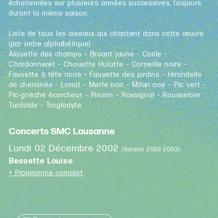
échelonnées sur plusieurs années successives, toujours
durant la même saison.
Liste de tous les oiseaux qui chantent dans cette œuvre
(par ordre alphabétique) :
Alouette des champs – Bruant jaune – Caille –
Chardonneret – Chouette Hulotte – Corneille noire –
Fauvette à tête noire – Fauvette des jardins – Hirondelle
de cheminée – Loriot – Merle noir – Milan noir – Pic vert –
Pic-grièche écorcheur – Pinson – Rossignol – Rousserole
Turdoïde – Troglodyte.
Concerts SMC Lausanne
Lundi 02 Décembre 2002
(Saison 2002-2003)
Bessette Louise
+ Programme complet