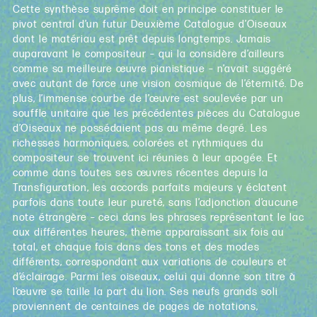
Cette synthèse suprême doit en principe constituer le
pivot central d’un futur Deuxième Catalogue d’Oiseaux
dont le matériau est prêt depuis longtemps. Jamais
auparavant le compositeur – qui la considère d’ailleurs
comme sa meilleure œuvre pianistique – n’avait suggéré
avec autant de force une vision cosmique de l’éternité. De
plus, l’immense courbe de l’œuvre est soulevée par un
souffle unitaire que les précédentes pièces du Catalogue
d’Oiseaux ne possédaient pas au même degré. Les
richesses harmoniques, colorées et rythmiques du
compositeur se trouvent ici réunies à leur apogée. Et
comme dans toutes ses œuvres récentes depuis la
Transfiguration, les accords parfaits majeurs y éclatent
parfois dans toute leur pureté, sans l’adjonction d’aucune
note étrangère – ceci dans les phrases représentant le lac
aux différentes heures, thème apparaissant six fois au
total, et chaque fois dans des tons et des modes
différents, correspondant aux variations de couleurs et
d’éclairage. Parmi les oiseaux, celui qui donne son titre à
l’œuvre se taille la part du lion. Ses neufs grands soli
proviennent de centaines de pages de notations,