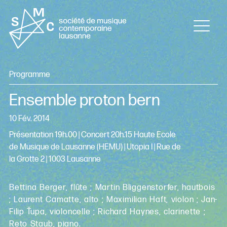
Programme
Ensemble proton bern
10 Fév. 2014
Présentation 19h.00 | Concert 20h.15 Haute Ecole
de Musique de Lausanne (HEMU) | Utopia I | Rue de
la Grotte 2 | 1003 Lausanne
Bettina Berger, flûte ; Martin Bliggenstorfer, hautbois
; Laurent Camatte, alto ; Maximilian Haft, violon ; Jan-
Filip Ťupa, violoncelle ; Richard Haynes, clarinette ;
Reto Staub, piano.