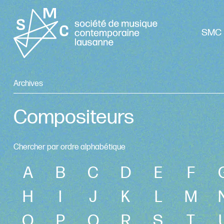
SMC 
Archives
Compositeurs
Chercher par ordre alphabétique
A
B
C
D
E
F
H
I
J
K
L
M
O
P
Q
R
S
T