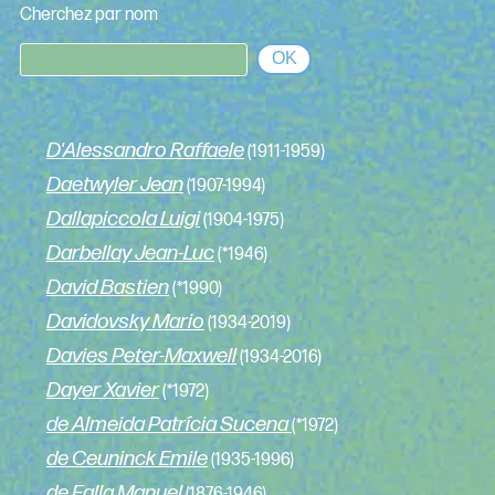
Cherchez par nom
OK
D'Alessandro Raffaele
(1911-1959)
Daetwyler Jean
(1907-1994)
Dallapiccola Luigi
(1904-1975)
Darbellay Jean-Luc
(*1946)
David Bastien
(*1990)
Davidovsky Mario
(1934-2019)
Davies Peter-Maxwell
(1934-2016)
Dayer Xavier
(*1972)
de Almeida Patrícia Sucena
(*1972)
de Ceuninck Emile
(1935-1996)
de Falla Manuel
(1876-1946)