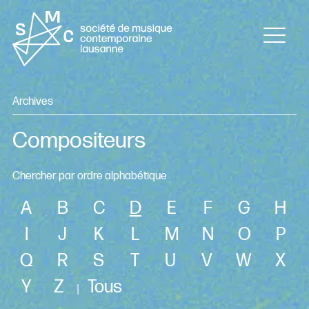
Archives
Compositeurs
Chercher par ordre alphabétique
A
B
C
D
E
F
G
H
I
J
K
L
M
N
O
P
Q
R
S
T
U
V
W
X
Y
Z
Tous
|