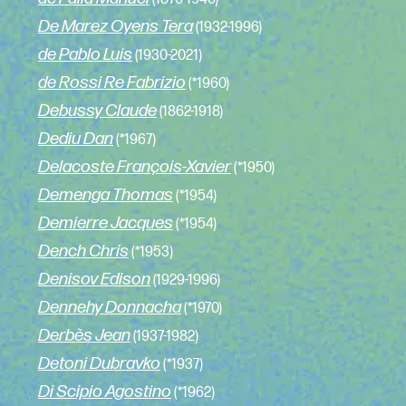
De Marez Oyens Tera
(1932-1996)
de Pablo Luis
(1930-2021)
de Rossi Re Fabrizio
(*1960)
Debussy Claude
(1862-1918)
Dediu Dan
(*1967)
Delacoste François-Xavier
(*1950)
Demenga Thomas
(*1954)
Demierre Jacques
(*1954)
Dench Chris
(*1953)
Denisov Edison
(1929-1996)
Dennehy Donnacha
(*1970)
Derbès Jean
(1937-1982)
Detoni Dubravko
(*1937)
Di Scipio Agostino
(*1962)