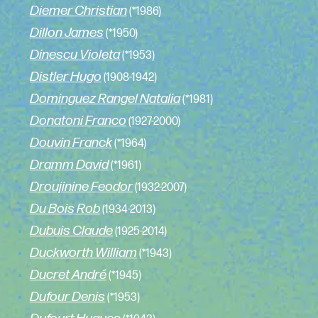
Diemer Christian
(*1986)
Dillon James
(*1950)
Dinescu Violeta
(*1953)
Distler Hugo
(1908-1942)
Dominguez Rangel Natalia
(*1981)
Donatoni Franco
(1927-2000)
Douvin Franck
(*1964)
Dramm David
(*1961)
Droujinine Feodor
(1932-2007)
Du Bois Rob
(1934-2013)
Dubuis Claude
(1925-2014)
Duckworth William
(*1943)
Ducret André
(*1945)
Dufour Denis
(*1953)