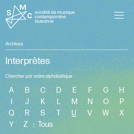
Archives
Interprètes
Chercher par ordre alphabétique
A
B
C
D
E
F
G
H
I
J
K
L
M
N
O
P
Q
R
S
T
U
V
W
X
Y
Z
Tous
|