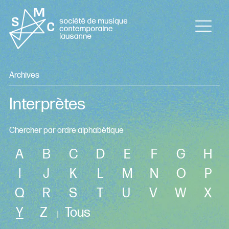
Archives
Interprètes
Chercher par ordre alphabétique
A
B
C
D
E
F
G
H
I
J
K
L
M
N
O
P
Q
R
S
T
U
V
W
X
Y
Z
Tous
|