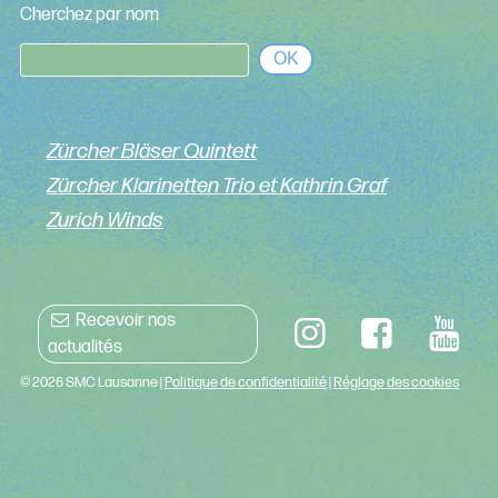
Cherchez par nom
OK
Zürcher Bläser Quintett
Zürcher Klarinetten Trio et Kathrin Graf
Zurich Winds
Recevoir nos
actualités
© 2026 SMC Lausanne |
Politique de confidentialité
|
Réglage des cookies