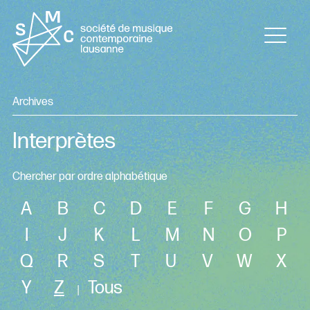
Archives
Interprètes
Chercher par ordre alphabétique
A
B
C
D
E
F
G
H
I
J
K
L
M
N
O
P
Q
R
S
T
U
V
W
X
Y
Z
Tous
|